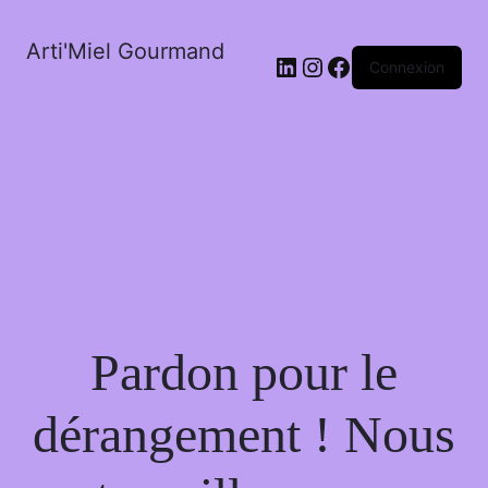
Arti'Miel Gourmand
LinkedIn
Instagram
Facebook
Connexion
Pardon pour le
dérangement ! Nous