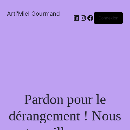
Arti'Miel Gourmand
LinkedIn
Instagram
Facebook
Connexion
Pardon pour le
dérangement ! Nous