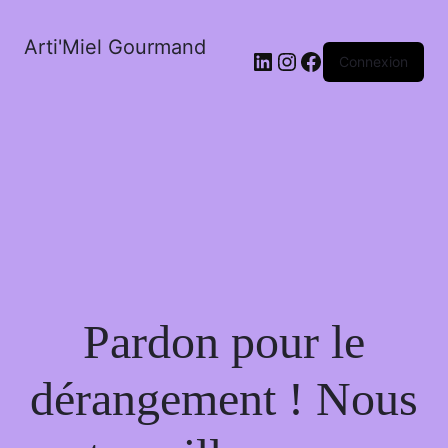
Arti'Miel Gourmand
LinkedIn
Instagram
Facebook
Connexion
Pardon pour le
dérangement ! Nous