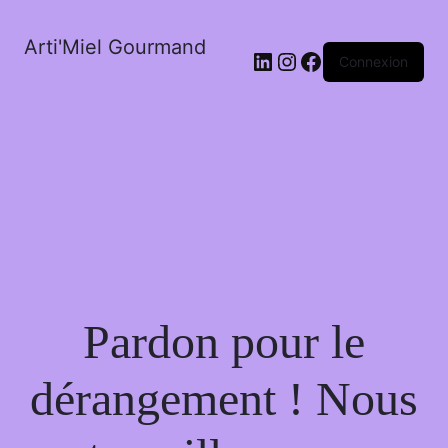
Arti'Miel Gourmand
LinkedIn
Instagram
Facebook
Connexion
Pardon pour le
dérangement ! Nous