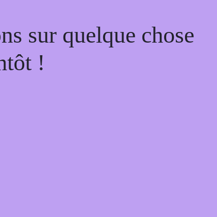
ons sur quelque chose
tôt !
Go
to
to