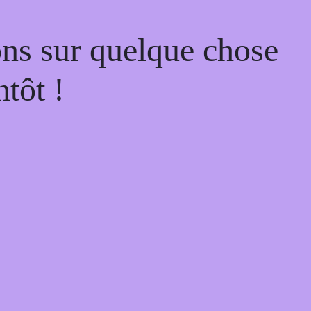
ons sur quelque chose
tôt !
Go
to
to